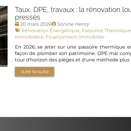
Taux, DPE, travaux : la rénovation lo
pressés
Date
Publié
20 mars 2026
Sonine Henry
:
Tags
par
Rénovation Énergétique
,
Passoires Thermique
:
Immobilière
,
Financement Immobilier
En 2026, se jeter sur une passoire thermique en
façon de plomber son patrimoine. DPE mal compris,
tour d'horizon des pièges et d'une méthode plus 
Lire la suite