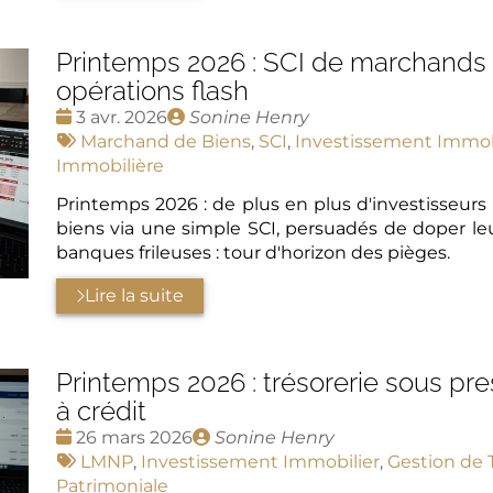
Printemps 2026 : SCI de marchands 
opérations flash
Date
Publié
3 avr. 2026
Sonine Henry
:
Tags
par
Marchand de Biens
,
SCI
,
Investissement Immob
:
Immobilière
Printemps 2026 : de plus en plus d'investisseu
biens via une simple SCI, persuadés de doper leur 
banques frileuses : tour d'horizon des pièges.
Lire la suite
Printemps 2026 : trésorerie sous pr
à crédit
Date
Publié
26 mars 2026
Sonine Henry
:
Tags
par
LMNP
,
Investissement Immobilier
,
Gestion de 
:
Patrimoniale