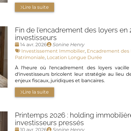
Lire la suite
Fin de l'encadrement des loyers en 2
investisseurs
Date
Publié
14 avr. 2026
Sonine Henry
:
Tags
par
Investissement Immobilier
,
Encadrement des 
:
Patrimoniale
,
Location Longue Durée
À l'heure où l'encadrement des loyers vacille
d'investisseurs bricolent leur stratégie au lieu d
enjeux fiscaux, juridiques et bancaires.
Lire la suite
Printemps 2026 : holding immobilière
investisseurs pressés
Date
Publié
10 avr. 2026
Sonine Henry