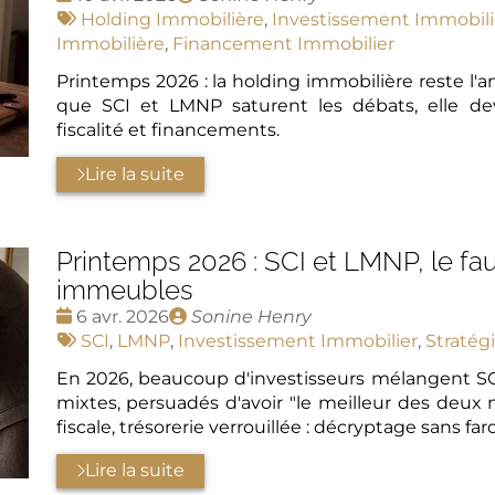
:
Tags
par
Holding Immobilière
,
Investissement Immobili
:
Immobilière
,
Financement Immobilier
Printemps 2026 : la holding immobilière reste l'
que SCI et LMNP saturent les débats, elle dev
fiscalité et financements.
Lire la suite
Printemps 2026 : SCI et LMNP, le fau
immeubles
Date
Publié
6 avr. 2026
Sonine Henry
:
Tags
par
SCI
,
LMNP
,
Investissement Immobilier
,
Stratég
:
En 2026, beaucoup d'investisseurs mélangent S
mixtes, persuadés d'avoir "le meilleur des deux 
fiscale, trésorerie verrouillée : décryptage sans fard
Lire la suite