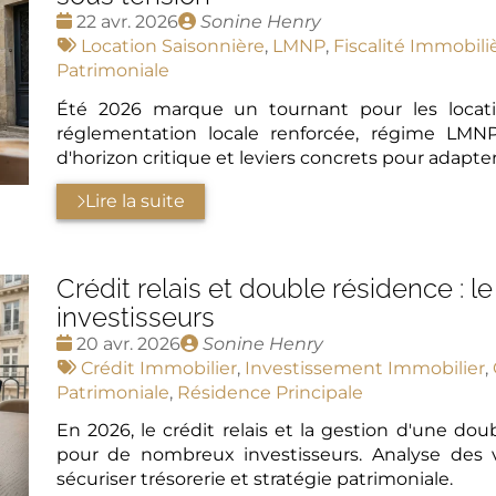
Date
Publié
22 avr. 2026
Sonine Henry
:
Tags
par
Location Saisonnière
,
LMNP
,
Fiscalité Immobili
:
Patrimoniale
Été 2026 marque un tournant pour les locatio
réglementation locale renforcée, régime LMNP 
d'horizon critique et leviers concrets pour adapter
Lire la suite
Crédit relais et double résidence : l
investisseurs
Date
Publié
20 avr. 2026
Sonine Henry
:
Tags
par
Crédit Immobilier
,
Investissement Immobilier
,
:
Patrimoniale
,
Résidence Principale
En 2026, le crédit relais et la gestion d'une do
pour de nombreux investisseurs. Analyse des v
sécuriser trésorerie et stratégie patrimoniale.