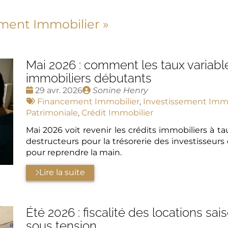
ement Immobilier
»
Mai 2026 : comment les taux variable
immobiliers débutants
Date
Publié
29 avr. 2026
Sonine Henry
:
Tags
par
Financement Immobilier
,
Investissement Immo
:
Patrimoniale
,
Crédit Immobilier
Mai 2026 voit revenir les crédits immobiliers à t
destructeurs pour la trésorerie des investisseur
pour reprendre la main.
Lire la suite
Été 2026 : fiscalité des locations sa
sous tension