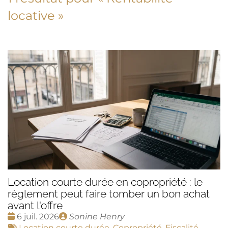
locative
»
Location courte durée en copropriété : le
règlement peut faire tomber un bon achat
avant l'offre
Date
Publié
6 juil. 2026
Sonine Henry
:
Tags
par
Location courte durée
,
Copropriété
,
Fiscalité