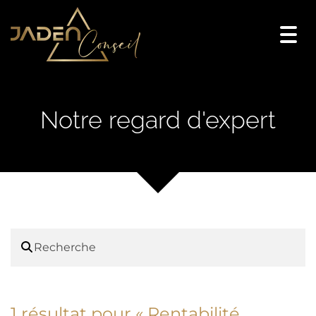
Togg
navi
Notre regard d'expert
1 résultat pour «
Rentabilité