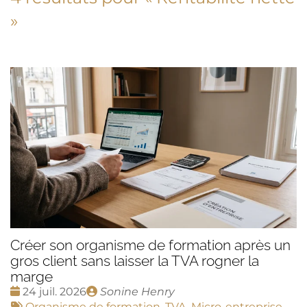
»
Créer son organisme de formation après un
gros client sans laisser la TVA rogner la
marge
Date
Publié
24 juil. 2026
Sonine Henry
:
Tags
par
Organisme de formation
,
TVA
,
Micro-entreprise
,