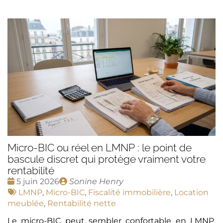
Micro-BIC ou réel en LMNP : le point de
bascule discret qui protège vraiment votre
rentabilité
Date
Publié
5 juin 2026
Sonine Henry
:
Tags
par
LMNP
,
Micro-BIC
,
Fiscalité immobilière
,
Location
:
meublée
,
Rentabilité nette
Le micro-BIC peut sembler confortable en LMNP,