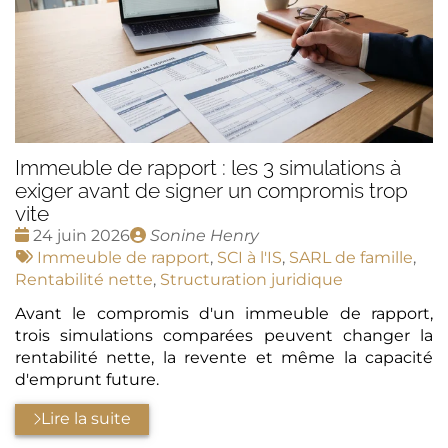
Immeuble de rapport : les 3 simulations à
exiger avant de signer un compromis trop
vite
Date
Publié
24 juin 2026
Sonine Henry
:
Tags
par
Immeuble de rapport
,
SCI à l'IS
,
SARL de famille
,
:
Rentabilité nette
,
Structuration juridique
Avant le compromis d'un immeuble de rapport,
trois simulations comparées peuvent changer la
rentabilité nette, la revente et même la capacité
d'emprunt future.
Lire la suite