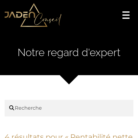
Togg
navi
Notre regard d'expert
4 résultats pour «
Rentabilité nette