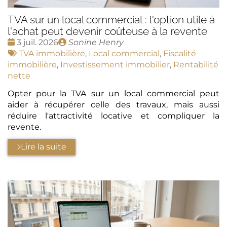
TVA sur un local commercial : l'option utile à
l'achat peut devenir coûteuse à la revente
Date
Publié
3 juil. 2026
Sonine Henry
:
Tags
par
TVA immobilière
,
Local commercial
,
Fiscalité
:
immobilière
,
Investissement immobilier
,
Rentabilité
nette
Opter pour la TVA sur un local commercial peut
aider à récupérer celle des travaux, mais aussi
réduire l'attractivité locative et compliquer la
revente.
Lire la suite