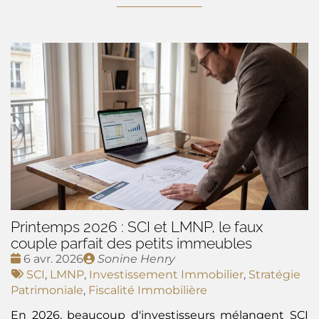
Printemps 2026 : SCI et LMNP, le faux
couple parfait des petits immeubles
Date
Publié
6 avr. 2026
Sonine Henry
:
Tags
par
SCI
,
LMNP
,
Investissement Immobilier
,
Stratégie
:
Patrimoniale
,
Fiscalité Immobilière
En 2026, beaucoup d'investisseurs mélangent SCI