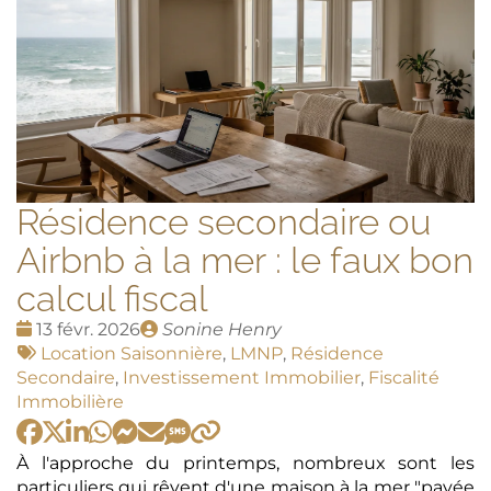
Résidence secondaire ou
Airbnb à la mer : le faux bon
calcul fiscal
Date
Publié
13 févr. 2026
Sonine Henry
:
Tags
par
Location Saisonnière
,
LMNP
,
Résidence
:
Secondaire
,
Investissement Immobilier
,
Fiscalité
Immobilière
À l'approche du printemps, nombreux sont les
particuliers qui rêvent d'une maison à la mer "payée