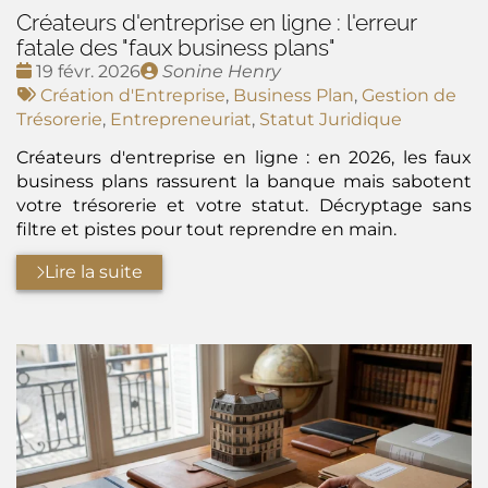
Créateurs d'entreprise en ligne : l'erreur
fatale des "faux business plans"
Date
Publié
19 févr. 2026
Sonine Henry
:
Tags
par
Création d'Entreprise
,
Business Plan
,
Gestion de
:
Trésorerie
,
Entrepreneuriat
,
Statut Juridique
Créateurs d'entreprise en ligne : en 2026, les faux
business plans rassurent la banque mais sabotent
votre trésorerie et votre statut. Décryptage sans
filtre et pistes pour tout reprendre en main.
Lire la suite