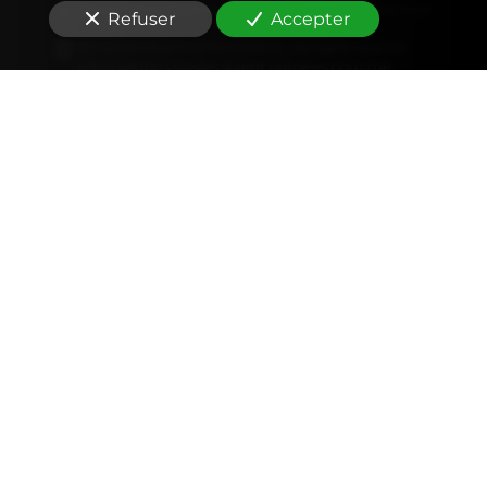
Refuser
Accepter
En soumettant ce formulaire, j'accepte que les
informations saisies soient utilisées pour me
recontacter dans le cadre de la relation
commerciale qui peut découler de cette
demande.
Envoyer
Nous soutenons une économie responsable
Spécialités
-
Zone d'intervention