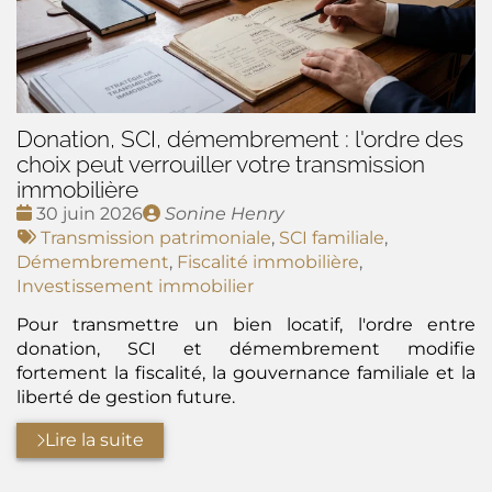
Donation, SCI, démembrement : l'ordre des
choix peut verrouiller votre transmission
immobilière
Date
Publié
30 juin 2026
Sonine Henry
:
Tags
par
Transmission patrimoniale
,
SCI familiale
,
:
Démembrement
,
Fiscalité immobilière
,
Investissement immobilier
Pour transmettre un bien locatif, l'ordre entre
donation, SCI et démembrement modifie
fortement la fiscalité, la gouvernance familiale et la
liberté de gestion future.
Lire la suite