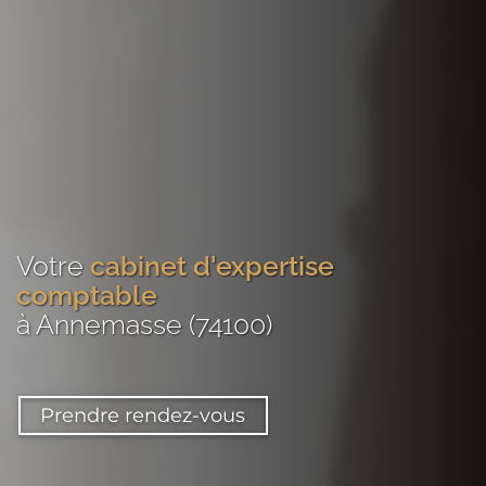
Votre
cabinet d'expertise
comptable
à Annemasse (74100)
Prendre rendez-vous