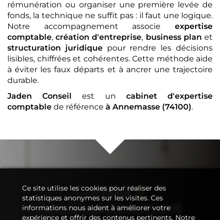
rémunération ou organiser une première levée de
fonds, la technique ne suffit pas : il faut une logique.
Notre accompagnement associe
expertise
comptable
,
création d'entreprise
,
business plan
et
structuration juridique
pour rendre les décisions
lisibles, chiffrées et cohérentes. Cette méthode aide
à éviter les faux départs et à ancrer une trajectoire
durable.
Jaden Conseil
est un
cabinet d'expertise
comptable
de référence
à Annemasse (74100)
.
Conseil
&
Ce site utilise les cookies pour réaliser des
statistiques anonymes sur les visites. Ces
Accompagnement
informations nous aident à améliorer votre
expérience et offrir des contenus pertinents. Notre