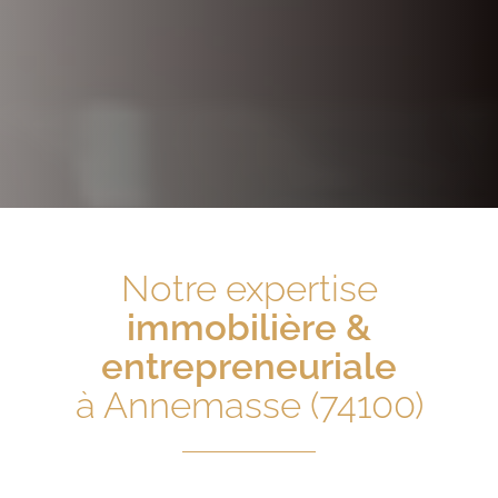
Notre expertise
immobilière &
entrepreneuriale
à Annemasse (74100)