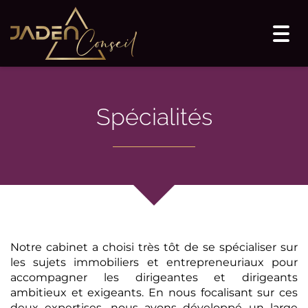
Togg
navi
Spécialités
Notre cabinet a choisi très tôt de se spécialiser sur
les sujets immobiliers et entrepreneuriaux pour
accompagner les dirigeantes et dirigeants
ambitieux et exigeants. En nous focalisant sur ces
deux expertises, nous avons développé un large