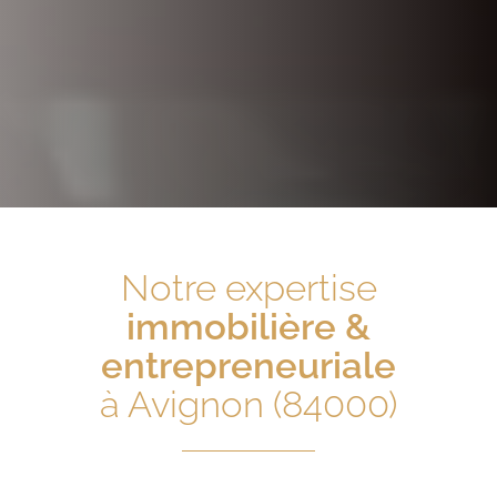
Notre expertise
immobilière &
entrepreneuriale
à Avignon (84000)