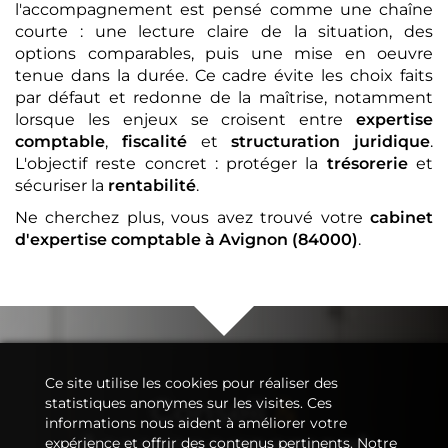
l'accompagnement est pensé comme une chaîne
courte : une lecture claire de la situation, des
options comparables, puis une mise en oeuvre
tenue dans la durée. Ce cadre évite les choix faits
par défaut et redonne de la maîtrise, notamment
lorsque les enjeux se croisent entre
expertise
comptable
,
fiscalité
et
structuration juridique
.
L'objectif reste concret : protéger la
trésorerie
et
sécuriser la
rentabilité
.
Ne cherchez plus, vous avez trouvé votre
cabinet
d'expertise comptable
à Avignon (84000)
.
Ce site utilise les cookies pour réaliser des
Conseil
&
statistiques anonymes sur les visites. Ces
informations nous aident à améliorer votre
Accompagnement
expérience et offrir des contenus pertinents. Notre