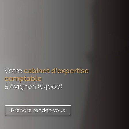
Votre
cabinet d'expertise
comptable
à Avignon (84000)
Prendre rendez-vous