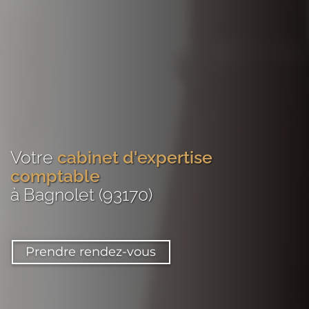
Votre
cabinet d'expertise
comptable
à Bagnolet (93170)
Prendre rendez-vous