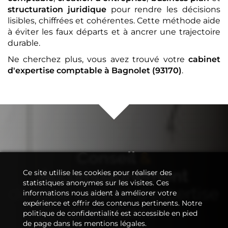
structuration juridique
pour rendre les décisions
lisibles, chiffrées et cohérentes. Cette méthode aide
à éviter les faux départs et à ancrer une trajectoire
durable.
Ne cherchez plus, vous avez trouvé votre
cabinet
d'expertise comptable
à Bagnolet (93170)
.
Conseil
&
Accompagnement
Ce site utilise les cookies pour réaliser des
statistiques anonymes sur les visites. Ces
de votre
cabinet d'expertise
informations nous aident à améliorer votre
expérience et offrir des contenus pertinents. Notre
comptable
politique de confidentialité est accessible en pied
de page dans les mentions légales.