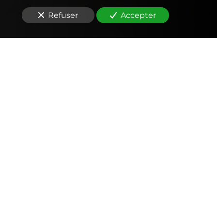
Refuser
Accepter
Comptabilité
Tenue et révision des comptes
Outils mobiles et web (application, factures,
notes de frais, devis)
Signature électronique
Fiscalité