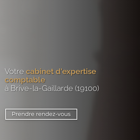
Votre
cabinet d'expertise
comptable
à Brive-la-Gaillarde (19100)
Prendre rendez-vous