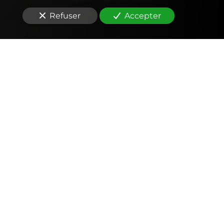
Refuser
Accepter
Comptabilité
Tenue et révision des comptes
Outils mobiles et web (application, factures,
notes de frais, devis)
Signature électronique
Fiscalité