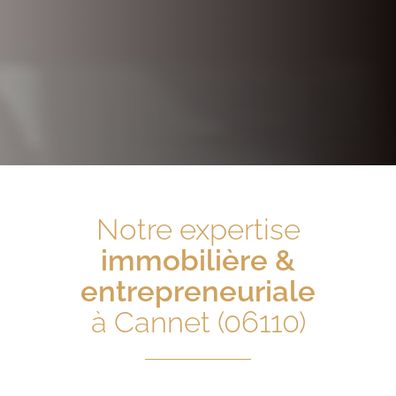
Notre expertise
immobilière &
entrepreneuriale
à Cannet (06110)