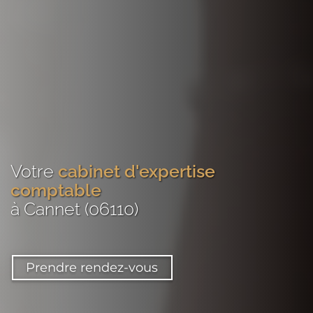
Votre
cabinet d'expertise
comptable
à Cannet (06110)
Prendre rendez-vous