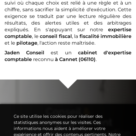
suivi où chaque choix est relié à une règle et à un
chiffre, sans sacrifier la simplicité d'exécution. Cette
exigence se traduit par une lecture régulière des
résultats, des alertes utiles et des arbitrages
expliqués. En s'appuyant sur notre
expertise
comptable
, le
conseil fiscal
, la
fiscalité immobilière
et le
pilotage
, l'action reste maîtrisée.
Jaden Conseil
est un
cabinet d'expertise
comptable
reconnu
à Cannet (06110)
.
Conseil
&
Ce site utilise les cookies pour réaliser des
Accompagnement
statistiques anonymes sur les visites. Ces
informations nous aident à améliorer votre
de votre
cabinet d'expertise
expérience et offrir des contenus pertinents. Notre