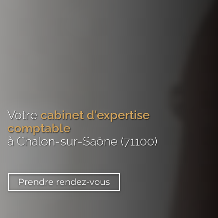
Votre
cabinet d'expertise
comptable
à Chalon-sur-Saône (71100)
Prendre rendez-vous