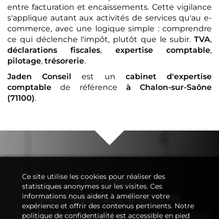
entre facturation et encaissements. Cette vigilance
s'applique autant aux activités de services qu'au e-
commerce, avec une logique simple : comprendre
ce qui déclenche l'impôt, plutôt que le subir.
TVA
,
déclarations fiscales
,
expertise comptable
,
pilotage
,
trésorerie
.
Jaden Conseil
est un
cabinet d'expertise
comptable
de référence
à Chalon-sur-Saône
(71100)
.
Ce site utilise les cookies pour réaliser des
Conseil
&
statistiques anonymes sur les visites. Ces
Accompagnement
informations nous aident à améliorer votre
expérience et offrir des contenus pertinents. Notre
de votre
cabinet d'expertise
politique de confidentialité est accessible en pied