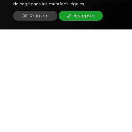
de page dans les mentions légales.
comptable
Refuser
Accepter
Comptabilité
Tenue et révision des comptes
Outils mobiles et web (application, factures,
notes de frais, devis)
Signature électronique