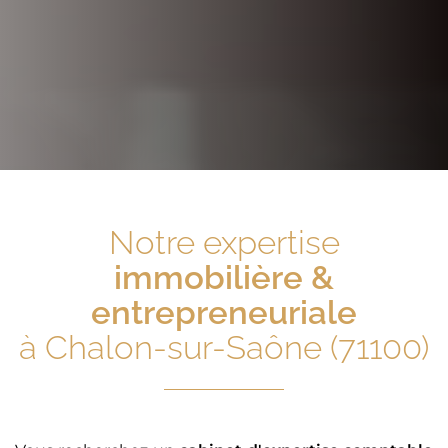
Notre expertise
immobilière &
entrepreneuriale
à Chalon-sur-Saône (71100)