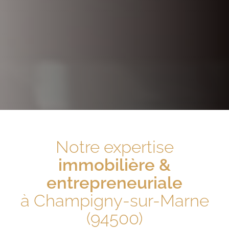
Notre expertise
immobilière &
entrepreneuriale
à Champigny-sur-Marne
(94500)