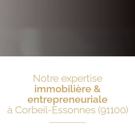
Notre expertise
immobilière &
entrepreneuriale
à Corbeil-Essonnes (91100)