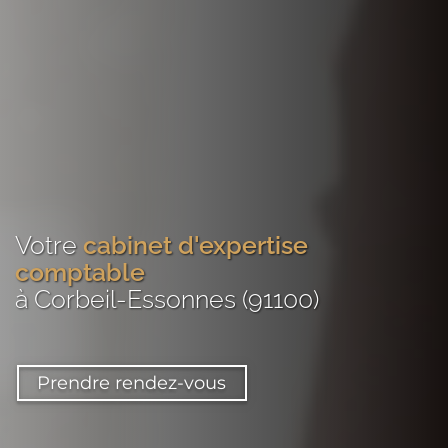
Votre
cabinet d'expertise
comptable
à Corbeil-Essonnes (91100)
Prendre rendez-vous