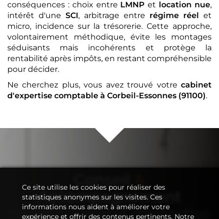
conséquences : choix entre
LMNP
et
location nue
,
intérêt d'une
SCI
, arbitrage entre
régime réel
et
micro, incidence sur la trésorerie. Cette approche,
volontairement méthodique, évite les montages
séduisants mais incohérents et protège la
rentabilité après impôts, en restant compréhensible
pour décider.
Ne cherchez plus, vous avez trouvé votre
cabinet
d'expertise comptable
à Corbeil-Essonnes (91100)
.
Conseil
&
Ce site utilise les cookies pour réaliser des
Accompagnement
statistiques anonymes sur les visites. Ces
informations nous aident à améliorer votre
de votre
cabinet d'expertise
expérience et offrir des contenus pertinents. Notre