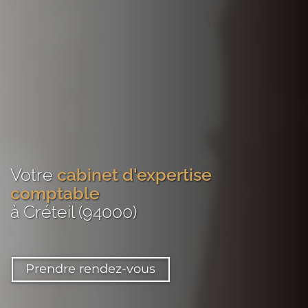
Votre
cabinet d'expertise
comptable
à Créteil (94000)
Prendre rendez-vous