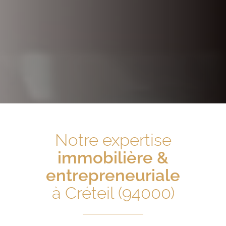
Notre expertise
immobilière &
entrepreneuriale
à Créteil (94000)