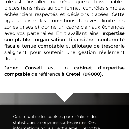
rôle est d'installer une mécanique de travail fiable :
pièces transmises au bon format, contrôles simples,
échéanciers respectés et décisions tracées. Cette
rigueur évite les corrections tardives, limite les
zones grises et donne un cadre clair aux échanges
avec vos partenaires. En travaillant ainsi,
expertise
comptable
,
organisation financière
,
conformité
fiscale
,
tenue comptable
et
pilotage de trésorerie
s'alignent pour soutenir une gestion réellement
fluide.
Jaden Conseil
est un
cabinet d'expertise
comptable
de référence
à Créteil (94000)
.
Ce site utilise les cookies pour réaliser des
Conseil
&
statistiques anonymes sur les visites. Ces
informations nous aident à améliorer votre