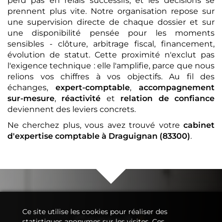
perd pas en relais successifs, et les décisions se
prennent plus vite. Notre organisation repose sur
une supervision directe de chaque dossier et sur
une disponibilité pensée pour les moments
sensibles - clôture, arbitrage fiscal, financement,
évolution de statut. Cette proximité n'exclut pas
l'exigence technique : elle l'amplifie, parce que nous
relions vos chiffres à vos objectifs. Au fil des
échanges,
expert-comptable
,
accompagnement
sur-mesure
,
réactivité
et
relation de confiance
deviennent des leviers concrets.
Ne cherchez plus, vous avez trouvé votre
cabinet
d'expertise comptable
à Draguignan (83300)
.
Ce site utilise les cookies pour réaliser des
Conseil
&
statistiques anonymes sur les visites. Ces