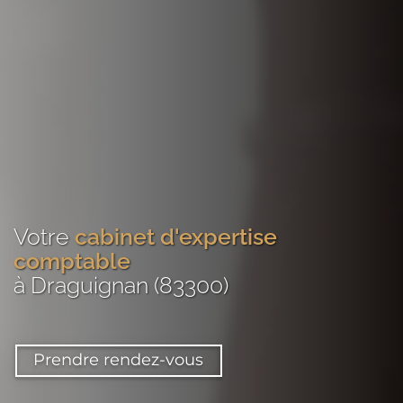
Votre
cabinet d'expertise
comptable
à Draguignan (83300)
Prendre rendez-vous