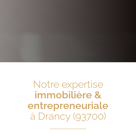
Notre expertise
immobilière &
entrepreneuriale
à Drancy (93700)