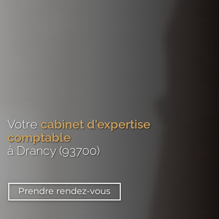
Votre
cabinet d'expertise
comptable
à Drancy (93700)
Prendre rendez-vous