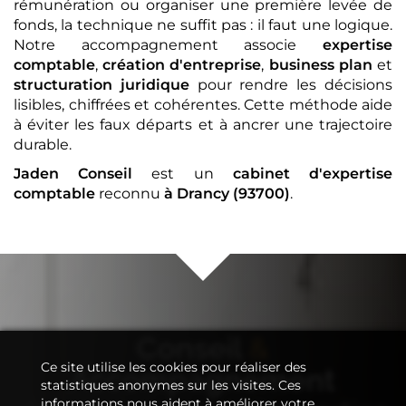
rémunération ou organiser une première levée de
fonds, la technique ne suffit pas : il faut une logique.
Notre accompagnement associe
expertise
comptable
,
création d'entreprise
,
business plan
et
structuration juridique
pour rendre les décisions
lisibles, chiffrées et cohérentes. Cette méthode aide
à éviter les faux départs et à ancrer une trajectoire
durable.
Jaden Conseil
est un
cabinet d'expertise
comptable
reconnu
à Drancy (93700)
.
Conseil
&
Ce site utilise les cookies pour réaliser des
Accompagnement
statistiques anonymes sur les visites. Ces
informations nous aident à améliorer votre