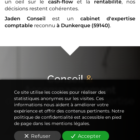
un oeil sur le
cash-flow
et la
rentabilité
, nos
décisions restent cohérentes.
Jaden Conseil
est un
cabinet d'expertise
comptable
reconnu
à Dunkerque (59140)
.
Conseil
&
Accompagnement
Ce site utilise les cookies pour réaliser des
de votre
cabinet d'expertise
statistiques anonymes sur les visites. Ces
informations nous aident à améliorer votre
comptable
expérience et offrir des contenus pertinents. Notre
politique de confidentialité est accessible en pied
de page dans les mentions légales.
Refuser
Accepter