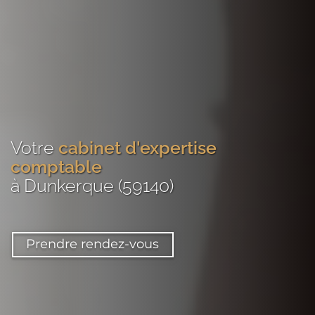
Votre
cabinet d'expertise
comptable
à Dunkerque (59140)
Prendre rendez-vous