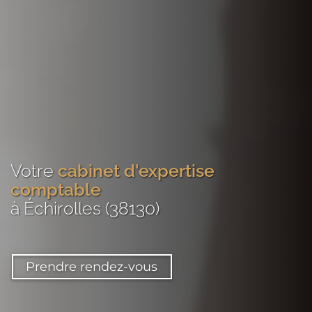
Votre
cabinet d'expertise
comptable
à Échirolles (38130)
Prendre rendez-vous