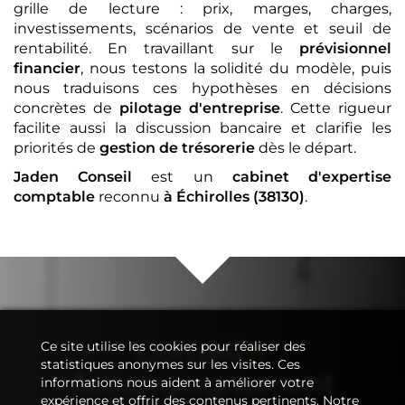
grille de lecture : prix, marges, charges,
investissements, scénarios de vente et seuil de
rentabilité. En travaillant sur le
prévisionnel
financier
, nous testons la solidité du modèle, puis
nous traduisons ces hypothèses en décisions
concrètes de
pilotage d'entreprise
. Cette rigueur
facilite aussi la discussion bancaire et clarifie les
priorités de
gestion de trésorerie
dès le départ.
Jaden Conseil
est un
cabinet d'expertise
comptable
reconnu
à Échirolles (38130)
.
Conseil
&
Ce site utilise les cookies pour réaliser des
statistiques anonymes sur les visites. Ces
Accompagnement
informations nous aident à améliorer votre
expérience et offrir des contenus pertinents. Notre