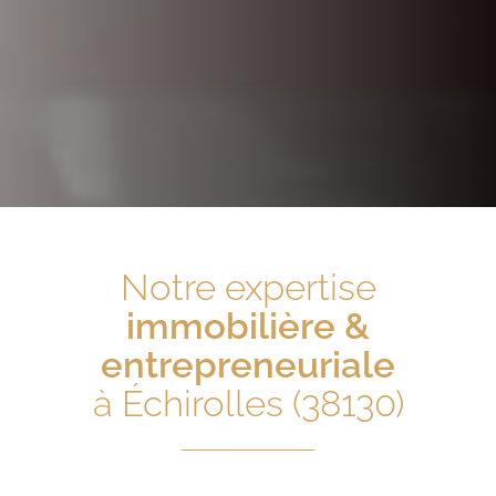
Notre expertise
immobilière &
entrepreneuriale
à Échirolles (38130)