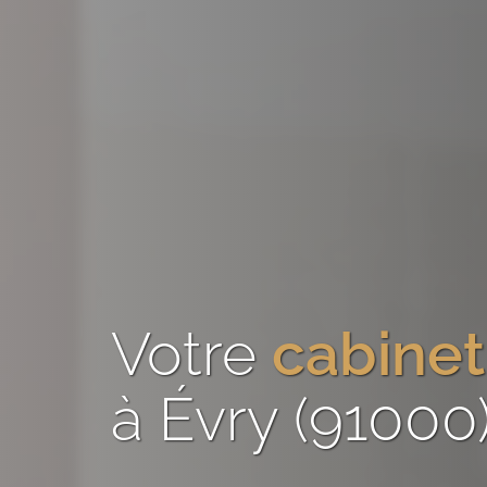
Votre
cabinet
à Évry (91000