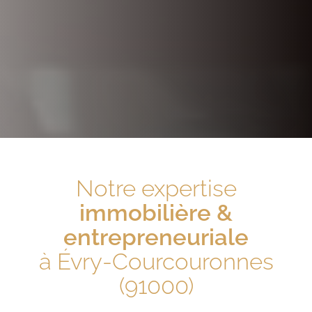
Notre expertise
immobilière &
entrepreneuriale
à Évry-Courcouronnes
(91000)