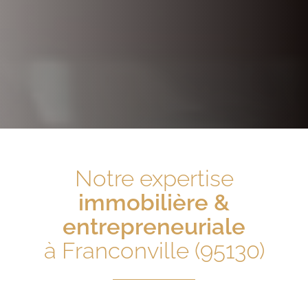
Notre expertise
immobilière &
entrepreneuriale
à Franconville (95130)