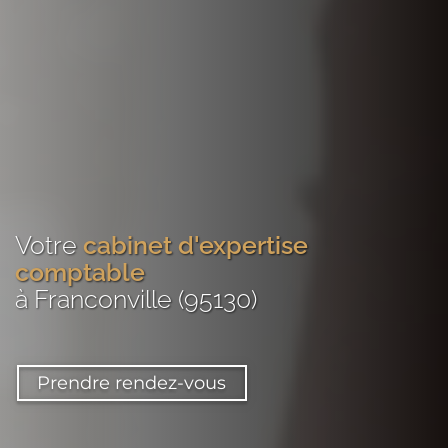
Votre
cabinet d'expertise
comptable
à Franconville (95130)
Prendre rendez-vous