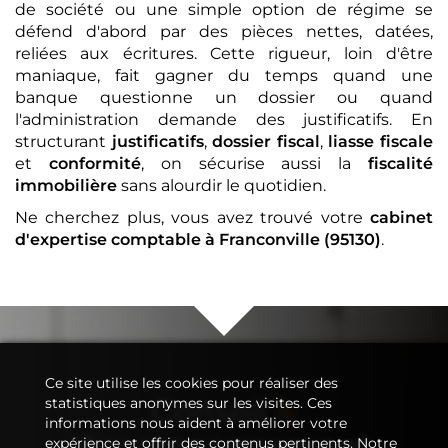
de société ou une simple option de régime se
défend d'abord par des pièces nettes, datées,
reliées aux écritures. Cette rigueur, loin d'être
maniaque, fait gagner du temps quand une
banque questionne un dossier ou quand
l'administration demande des justificatifs. En
structurant
justificatifs
,
dossier fiscal
,
liasse fiscale
et
conformité
, on sécurise aussi la
fiscalité
immobilière
sans alourdir le quotidien.
Ne cherchez plus, vous avez trouvé votre
cabinet
d'expertise comptable
à Franconville (95130)
.
Ce site utilise les cookies pour réaliser des
Conseil
&
statistiques anonymes sur les visites. Ces
informations nous aident à améliorer votre
Accompagnement
expérience et offrir des contenus pertinents. Notre