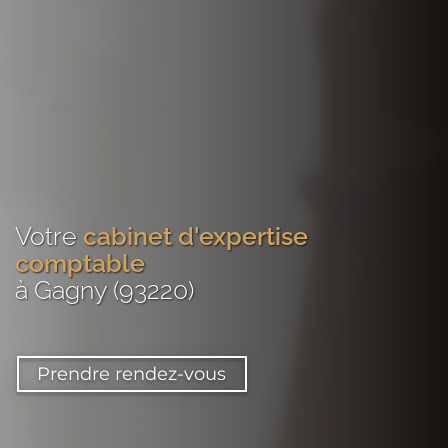
Votre
cabinet d'expertise
comptable
à Gagny (93220)
Prendre rendez-vous