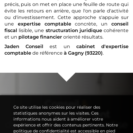
précis, puis on met en place une feuille de route qui
évite les retours en arrière, que l'on parle d'activité
ou d'investissement. Cette approche s'appuie sur
une
expertise comptable
concrète, un
conseil
fiscal
lisible, une
structuration juridique
cohérente
et un
pilotage financier
orienté résultats.
Jaden Conseil
est un
cabinet d'expertise
comptable
de référence
à Gagny (93220)
.
Conseil
&
Ce site utilise les cookies pour réaliser des
Accompagnement
statistiques anonymes sur les visites. Ces
informations nous aident à améliorer votre
de votre
cabinet d'expertise
expérience et offrir des contenus pertinents. Notre
politique de confidentialité est accessible en pied