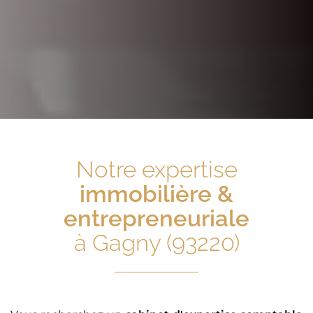
Notre expertise
immobilière &
entrepreneuriale
à Gagny (93220)