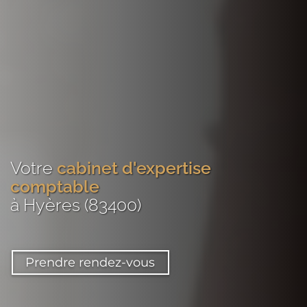
Votre
cabinet d'expertise
comptable
à Hyères (83400)
Prendre rendez-vous