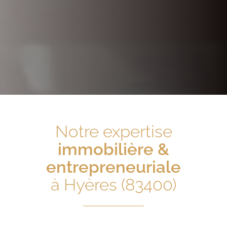
Notre expertise
immobilière &
entrepreneuriale
à Hyères (83400)