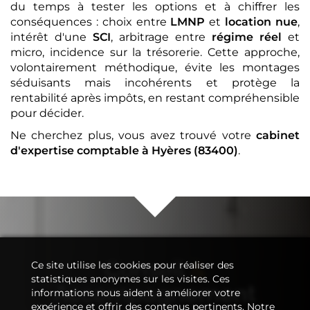
du temps à tester les options et à chiffrer les
conséquences : choix entre
LMNP
et
location nue
,
intérêt d'une
SCI
, arbitrage entre
régime réel
et
micro, incidence sur la trésorerie. Cette approche,
volontairement méthodique, évite les montages
séduisants mais incohérents et protège la
rentabilité après impôts, en restant compréhensible
pour décider.
Ne cherchez plus, vous avez trouvé votre
cabinet
d'expertise comptable
à Hyères (83400)
.
Conseil
&
Ce site utilise les cookies pour réaliser des
statistiques anonymes sur les visites. Ces
Accompagnement
informations nous aident à améliorer votre
expérience et offrir des contenus pertinents. Notre