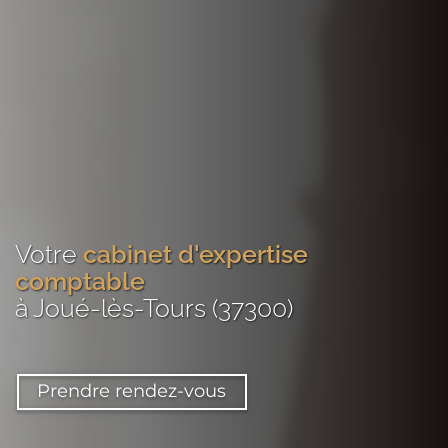
Votre
cabinet d'expertise
comptable
à Joué-lès-Tours (37300)
Prendre rendez-vous