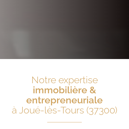
Notre expertise
immobilière &
entrepreneuriale
à Joué-lès-Tours (37300)