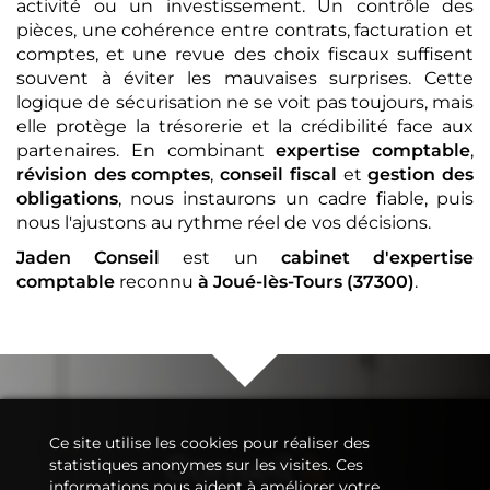
activité ou un investissement. Un contrôle des
pièces, une cohérence entre contrats, facturation et
comptes, et une revue des choix fiscaux suffisent
souvent à éviter les mauvaises surprises. Cette
logique de sécurisation ne se voit pas toujours, mais
elle protège la trésorerie et la crédibilité face aux
partenaires. En combinant
expertise comptable
,
révision des comptes
,
conseil fiscal
et
gestion des
obligations
, nous instaurons un cadre fiable, puis
nous l'ajustons au rythme réel de vos décisions.
Jaden Conseil
est un
cabinet d'expertise
comptable
reconnu
à Joué-lès-Tours (37300)
.
Ce site utilise les cookies pour réaliser des
Conseil
&
statistiques anonymes sur les visites. Ces
informations nous aident à améliorer votre