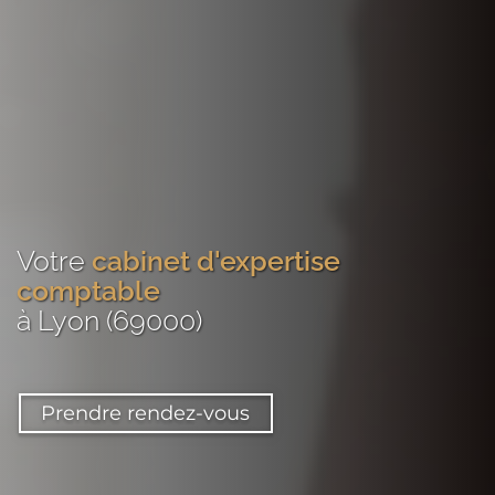
Votre
cabinet d'expertise
comptable
à Lyon (69000)
Prendre rendez-vous