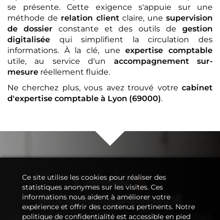
se présente. Cette exigence s'appuie sur une
méthode de
relation client
claire, une
supervision
de dossier
constante et des outils de
gestion
digitalisée
qui simplifient la circulation des
informations. À la clé, une
expertise comptable
utile, au service d'un
accompagnement sur-
mesure
réellement fluide.
Ne cherchez plus, vous avez trouvé votre
cabinet
d'expertise comptable
à Lyon (69000)
.
Ce site utilise les cookies pour réaliser des
Conseil
&
statistiques anonymes sur les visites. Ces
Accompagnement
informations nous aident à améliorer votre
expérience et offrir des contenus pertinents. Notre
de votre
cabinet d'expertise
politique de confidentialité est accessible en pied