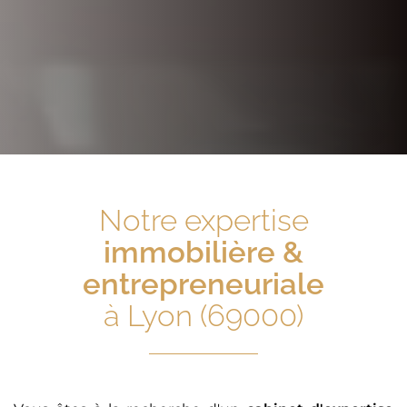
Notre expertise
immobilière &
entrepreneuriale
à Lyon (69000)