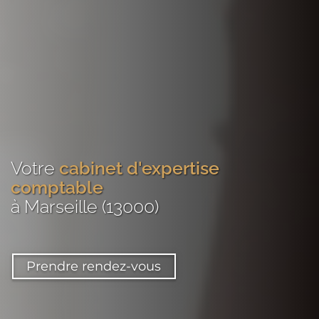
Votre
cabinet d'expertise
comptable
à Marseille (13000)
Prendre rendez-vous