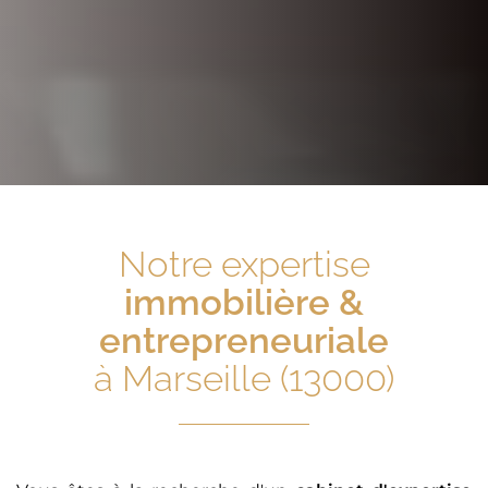
Notre expertise
immobilière &
entrepreneuriale
à Marseille (13000)