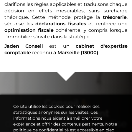
clarifions les règles applicables et traduisons chaque
décision en effets mesurables, sans surcharge
théorique. Cette méthode protège la
trésorerie
,
sécurise les
déclarations fiscales
et renforce une
optimisation fiscale
cohérente, y compris lorsque
l'immobilier s'invite dans la stratégie.
Jaden Conseil
est un
cabinet d'expertise
comptable
reconnu
à Marseille (13000)
.
Conseil
&
Ce site utilise les cookies pour réaliser des
Accompagnement
statistiques anonymes sur les visites. Ces
informations nous aident à améliorer votre
de votre
cabinet d'expertise
expérience et offrir des contenus pertinents. Notre
politique de confidentialité est accessible en pied