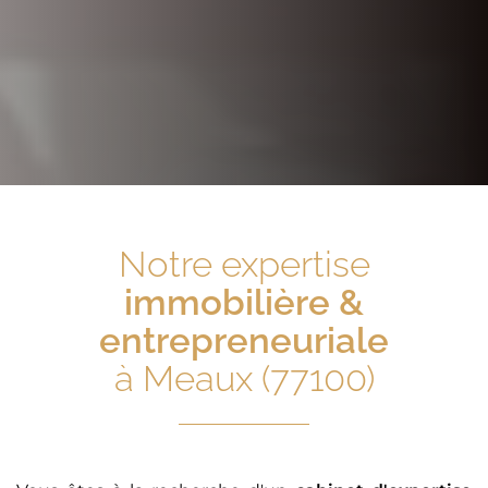
Notre expertise
immobilière &
entrepreneuriale
à Meaux (77100)