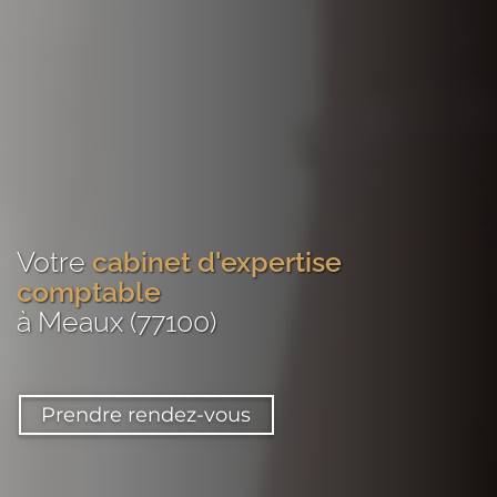
Votre
cabinet d'expertise
comptable
à Meaux (77100)
Prendre rendez-vous