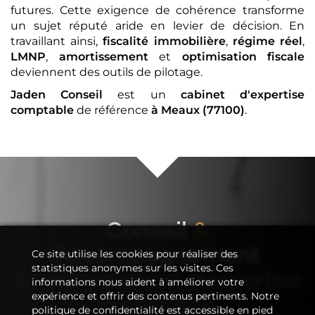
futures. Cette exigence de cohérence transforme
un sujet réputé aride en levier de décision. En
travaillant ainsi,
fiscalité immobilière
,
régime réel
,
LMNP
,
amortissement
et
optimisation fiscale
deviennent des outils de pilotage.
Jaden Conseil
est un
cabinet d'expertise
comptable
de référence
à Meaux (77100)
.
Conseil
&
Accompagnement
Ce site utilise les cookies pour réaliser des
statistiques anonymes sur les visites. Ces
de votre
cabinet d'expertise
informations nous aident à améliorer votre
expérience et offrir des contenus pertinents. Notre
comptable
politique de confidentialité est accessible en pied