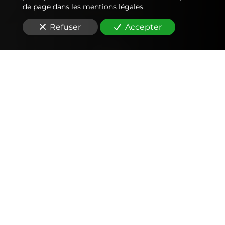
de page dans les mentions légales.
Refuser
Accepter
Comptabilité
Tenue et révision des comptes
Outils mobiles et web (application, factures,
notes de frais, devis)
Signature électronique
Fiscalité