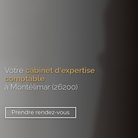
Votre
cabinet d'expertise
comptable
à Montélimar (26200)
Prendre rendez-vous