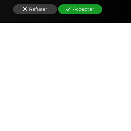
Refuser
Accepter
Comptabilité
Tenue et révision des comptes
Outils mobiles et web (application, factures,
notes de frais, devis)
Signature électronique
Fiscalité