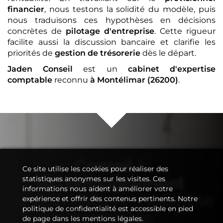
financier
, nous testons la solidité du modèle, puis
nous traduisons ces hypothèses en décisions
concrètes de
pilotage d'entreprise
. Cette rigueur
facilite aussi la discussion bancaire et clarifie les
priorités de
gestion de trésorerie
dès le départ.
Jaden Conseil
est un
cabinet d'expertise
comptable
reconnu
à Montélimar (26200)
.
Conseil
&
Ce site utilise les cookies pour réaliser des
Accompagnement
statistiques anonymes sur les visites. Ces
informations nous aident à améliorer votre
de votre
cabinet d'expertise
expérience et offrir des contenus pertinents. Notre
politique de confidentialité est accessible en pied
comptable
de page dans les mentions légales.