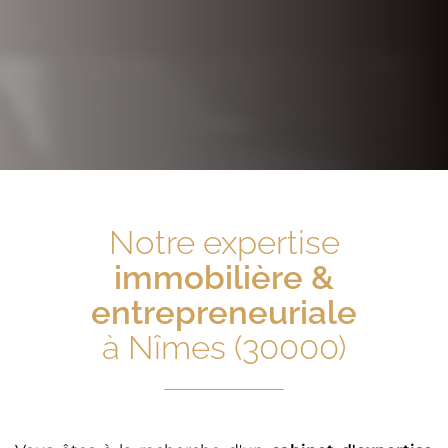
Notre expertise
immobilière &
entrepreneuriale
à Nîmes (30000)