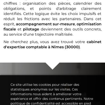
chiffres : organisation des pièces, calendrier des
obligations, et points d'arbitrage clairement
identifiés. Cette logique évite les choix impulsifs et
réduit les frictions avec les partenaires. Dans cet
esprit,
accompagnement sur-mesure
,
optimisation
fiscale
et
pilotage
deviennent des outils concrets,
au service d'une trajectoire maîtrisée.
Ne cherchez plus, vous avez trouvé votre
cabinet
d'expertise comptable
à Nîmes (30000)
.
Ce site utilise les cookies pour réaliser des
Conseil
&
statistiques anonymes sur les visites. Ces
Accompagnement
informations nous aident à améliorer votre
expérience et offrir des contenus pertinents. Notre
de votre
cabinet d'expertise
politique de confidentialité est accessible en pied