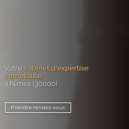
Votre
cabinet d'expertise
comptable
à Nîmes (30000)
Prendre rendez-vous