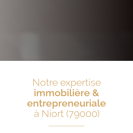
Notre expertise
immobilière &
entrepreneuriale
à Niort (79000)