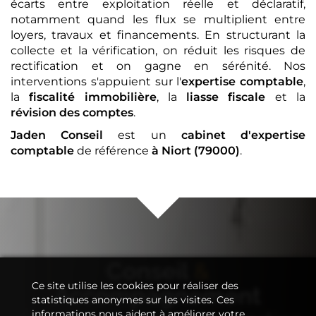
écarts entre exploitation réelle et déclaratif,
notamment quand les flux se multiplient entre
loyers, travaux et financements. En structurant la
collecte et la vérification, on réduit les risques de
rectification et on gagne en sérénité. Nos
interventions s'appuient sur l'
expertise comptable
,
la
fiscalité immobilière
, la
liasse fiscale
et la
révision des comptes
.
Jaden Conseil
est un
cabinet d'expertise
comptable
de référence
à Niort (79000)
.
Conseil
&
Ce site utilise les cookies pour réaliser des
Accompagnement
statistiques anonymes sur les visites. Ces
informations nous aident à améliorer votre