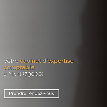
Votre
cabinet d'expertise
comptable
à Niort (79000)
Prendre rendez-vous