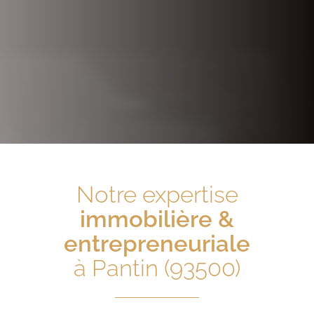
Notre expertise
immobilière &
entrepreneuriale
à Pantin (93500)