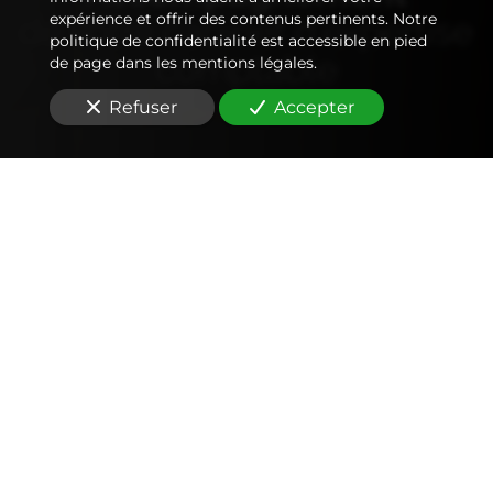
expérience et offrir des contenus pertinents. Notre
de votre
cabinet d'expertise
politique de confidentialité est accessible en pied
comptable
de page dans les mentions légales.
Refuser
Accepter
Comptabilité
Tenue et révision des comptes
Outils mobiles et web (application, factures,
notes de frais, devis)
Signature électronique