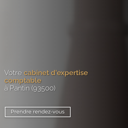
Votre
cabinet d'expertise
comptable
à Pantin (93500)
Prendre rendez-vous