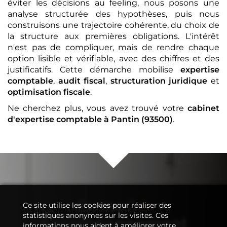
éviter les décisions au feeling, nous posons une
analyse structurée des hypothèses, puis nous
construisons une trajectoire cohérente, du choix de
la structure aux premières obligations. L'intérêt
n'est pas de compliquer, mais de rendre chaque
option lisible et vérifiable, avec des chiffres et des
justificatifs. Cette démarche mobilise
expertise
comptable
,
audit fiscal
,
structuration juridique
et
optimisation fiscale
.
Ne cherchez plus, vous avez trouvé votre
cabinet
d'expertise comptable
à Pantin (93500)
.
Conseil
&
Ce site utilise les cookies pour réaliser des
statistiques anonymes sur les visites. Ces
Accompagnement
informations nous aident à améliorer votre