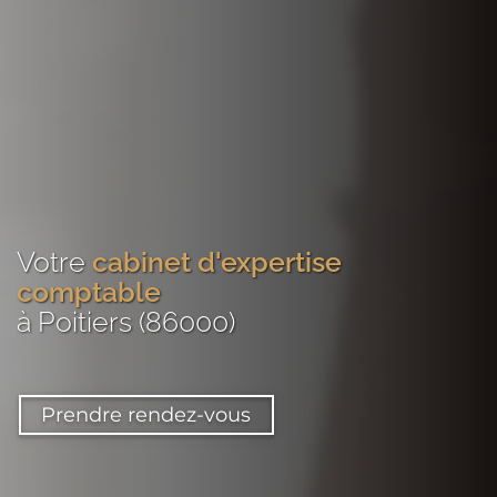
Votre
cabinet d'expertise
comptable
à Poitiers (86000)
Prendre rendez-vous