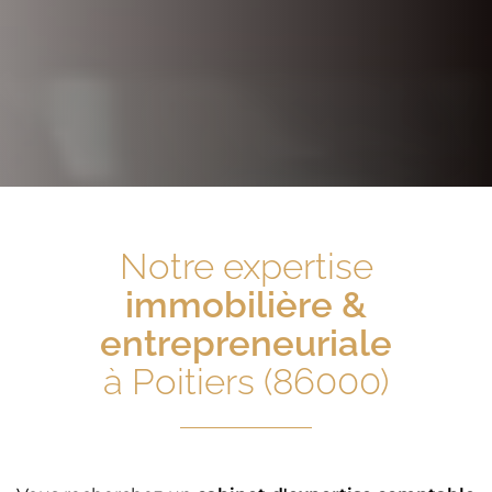
Notre expertise
immobilière &
entrepreneuriale
à Poitiers (86000)