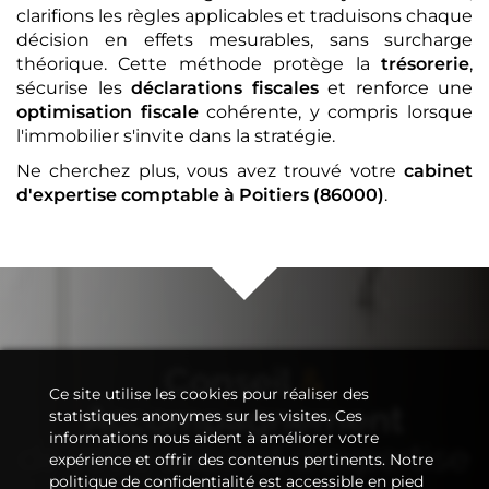
clarifions les règles applicables et traduisons chaque
décision en effets mesurables, sans surcharge
théorique. Cette méthode protège la
trésorerie
,
sécurise les
déclarations fiscales
et renforce une
optimisation fiscale
cohérente, y compris lorsque
l'immobilier s'invite dans la stratégie.
Ne cherchez plus, vous avez trouvé votre
cabinet
d'expertise comptable
à Poitiers (86000)
.
Conseil
&
Ce site utilise les cookies pour réaliser des
Accompagnement
statistiques anonymes sur les visites. Ces
informations nous aident à améliorer votre
de votre
cabinet d'expertise
expérience et offrir des contenus pertinents. Notre
politique de confidentialité est accessible en pied