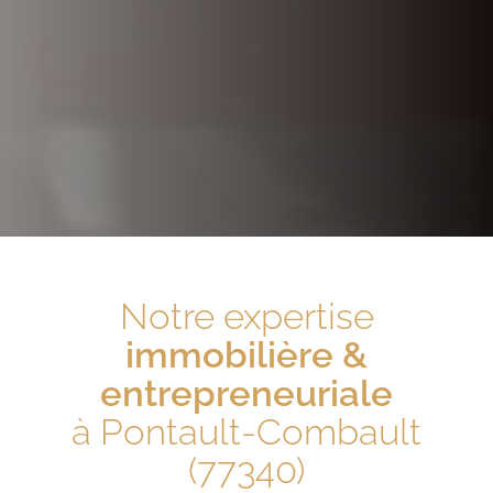
Notre expertise
immobilière &
entrepreneuriale
à Pontault-Combault
(77340)