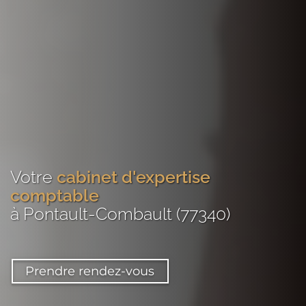
Votre
cabinet d'expertise
comptable
à Pontault-Combault (77340)
Prendre rendez-vous