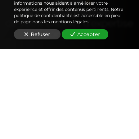
Conseil
&
informations nous aident à améliorer votre
Accompagnement
expérience et offrir des contenus pertinents. Notre
politique de confidentialité est accessible en pied
de votre
cabinet d'expertise
de page dans les mentions légales.
comptable
Refuser
Accepter
Comptabilité
Tenue et révision des comptes
Outils mobiles et web (application, factures,
notes de frais, devis)
Signature électronique