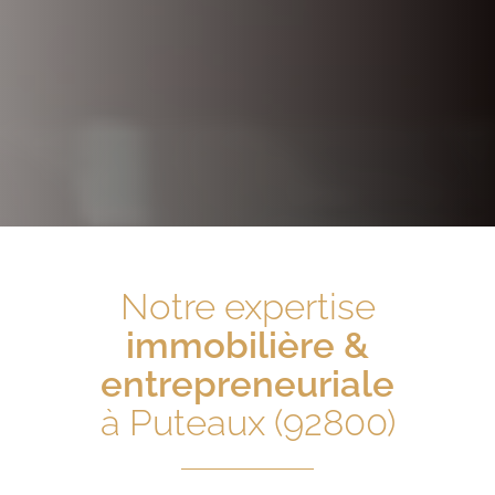
Notre expertise
immobilière &
entrepreneuriale
à Puteaux (92800)