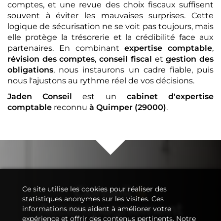
comptes, et une revue des choix fiscaux suffisent
souvent à éviter les mauvaises surprises. Cette
logique de sécurisation ne se voit pas toujours, mais
elle protège la trésorerie et la crédibilité face aux
partenaires. En combinant
expertise comptable
,
révision des comptes
,
conseil fiscal
et
gestion des
obligations
, nous instaurons un cadre fiable, puis
nous l'ajustons au rythme réel de vos décisions.
Jaden Conseil
est un
cabinet d'expertise
comptable
reconnu
à Quimper (29000)
.
Conseil
&
Ce site utilise les cookies pour réaliser des
statistiques anonymes sur les visites. Ces
Accompagnement
informations nous aident à améliorer votre
expérience et offrir des contenus pertinents. Notre