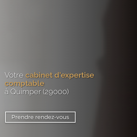
Votre
cabinet d'expertise
comptable
à Quimper (29000)
Prendre rendez-vous