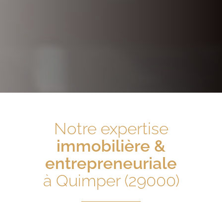
Notre expertise
immobilière &
entrepreneuriale
à Quimper (29000)