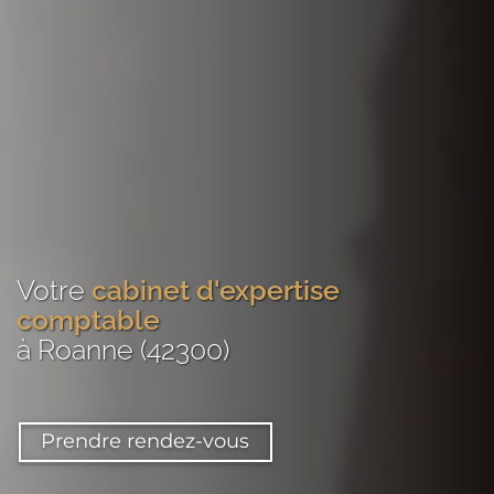
Votre
cabinet d'expertise
comptable
à Roanne (42300)
Prendre rendez-vous