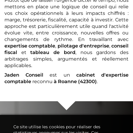
Plutôt que de laisser l'urgence dicter le tempo, nous
mettons en place une logique de conseil qui relie
vos choix opérationnels à leurs impacts chiffrés :
marge, trésorerie, fiscalité, capacité à investir. Cette
approche est particulièrement utile quand l'activité
évolue vite, entre croissance, nouvelles offres ou
changements de rythme. En travaillant avec
expertise comptable
,
pilotage d'entreprise
,
conseil
fiscal
et
tableau de bord
, nous gardons des
arbitrages simples, argumentés et réellement
applicables.
Jaden Conseil
est un
cabinet d'expertise
comptable
reconnu
à Roanne (42300)
.
Ce site utilise les cookies pour réaliser des
Conseil
&
statistiques anonymes sur les visites. Ces