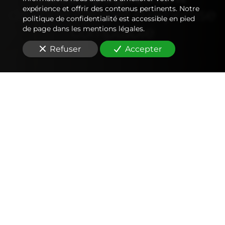
expérience et offrir des contenus pertinents. Notre
de votre
cabinet d'expertise
politique de confidentialité est accessible en pied
comptable
de page dans les mentions légales.
Refuser
Accepter
Comptabilité
Tenue et révision des comptes
Outils mobiles et web (application, factures,
notes de frais, devis)
Signature électronique