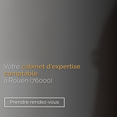
Votre
cabinet d'expertise
comptable
à Rouen (76000)
Prendre rendez-vous