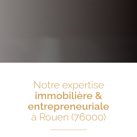
Notre expertise
immobilière &
entrepreneuriale
à Rouen (76000)