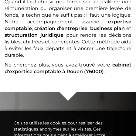
Quand il faut choisir une forme sociale, calibrer une
rémunération ou organiser une première levée de
fonds, la technique ne suffit pas : il faut une logique.
Notre accompagnement associe
expertise
comptable
,
création d'entreprise
,
business plan
et
structuration juridique
pour rendre les décisions
lisibles, chiffrées et cohérentes. Cette méthode aide
à éviter les faux départs et à ancrer une trajectoire
durable.
Ne cherchez plus, vous avez trouvé votre
cabinet
d'expertise comptable
à Rouen (76000)
.
Conseil
&
Ce site utilise les cookies pour réaliser des
statistiques anonymes sur les visites. Ces
Accompagnement
informations nous aident à améliorer votre