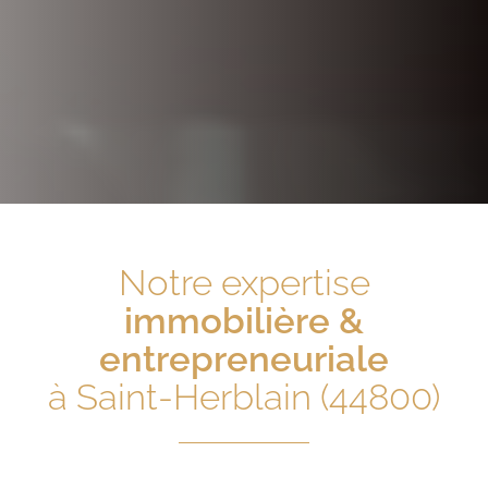
Notre expertise
immobilière &
entrepreneuriale
à Saint-Herblain (44800)