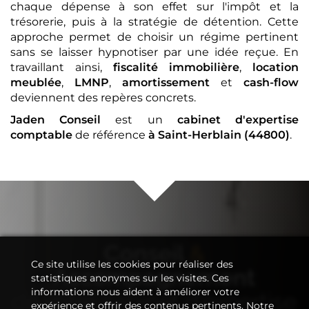
chaque dépense à son effet sur l'impôt et la
trésorerie, puis à la stratégie de détention. Cette
approche permet de choisir un régime pertinent
sans se laisser hypnotiser par une idée reçue. En
travaillant ainsi,
fiscalité immobilière
,
location
meublée
,
LMNP
,
amortissement
et
cash-flow
deviennent des repères concrets.
Jaden Conseil
est un
cabinet d'expertise
comptable
de référence
à Saint-Herblain (44800)
.
Conseil
&
Ce site utilise les cookies pour réaliser des
Accompagnement
statistiques anonymes sur les visites. Ces
informations nous aident à améliorer votre
de votre
cabinet d'expertise
expérience et offrir des contenus pertinents. Notre