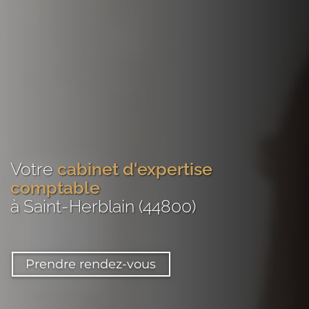
Votre
cabinet d'expertise
comptable
à Saint-Herblain (44800)
Prendre rendez-vous