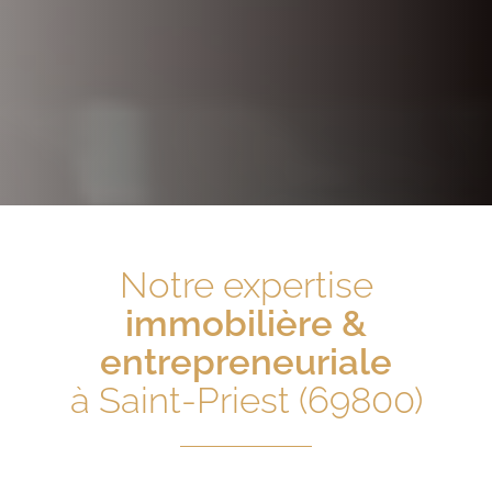
Notre expertise
immobilière &
entrepreneuriale
à Saint-Priest (69800)