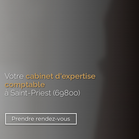
Votre
cabinet d'expertise
comptable
à Saint-Priest (69800)
Prendre rendez-vous