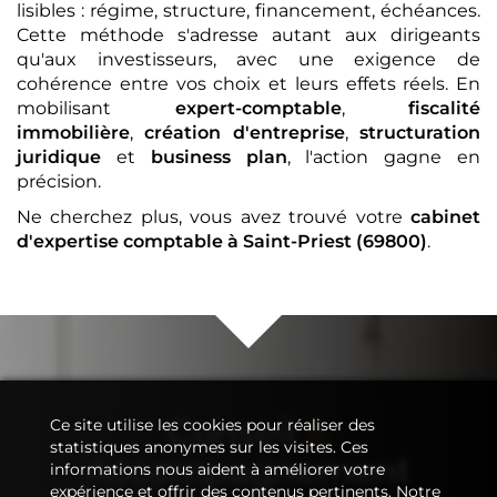
lisibles : régime, structure, financement, échéances.
Cette méthode s'adresse autant aux dirigeants
qu'aux investisseurs, avec une exigence de
cohérence entre vos choix et leurs effets réels. En
mobilisant
expert-comptable
,
fiscalité
immobilière
,
création d'entreprise
,
structuration
juridique
et
business plan
, l'action gagne en
précision.
Ne cherchez plus, vous avez trouvé votre
cabinet
d'expertise comptable
à Saint-Priest (69800)
.
Conseil
&
Ce site utilise les cookies pour réaliser des
statistiques anonymes sur les visites. Ces
Accompagnement
informations nous aident à améliorer votre
expérience et offrir des contenus pertinents. Notre