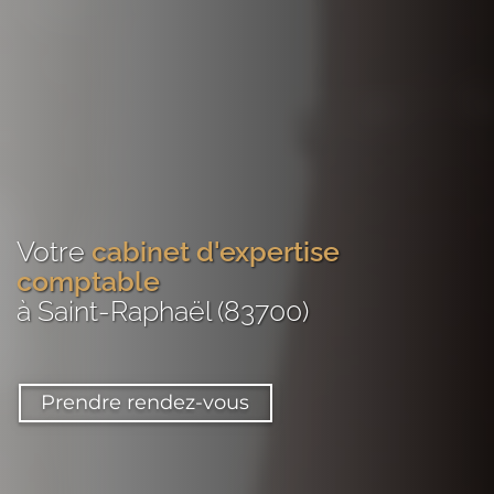
Votre
cabinet d'expertise
comptable
à Saint-Raphaël (83700)
Prendre rendez-vous