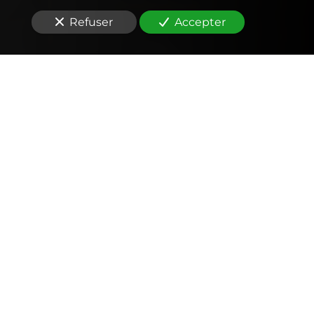
Refuser
Accepter
Comptabilité
Tenue et révision des comptes
Outils mobiles et web (application, factures,
notes de frais, devis)
Signature électronique
Fiscalité