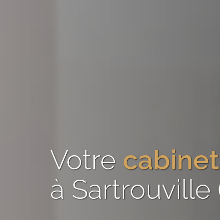
Votre
cabinet
à Sartrouville