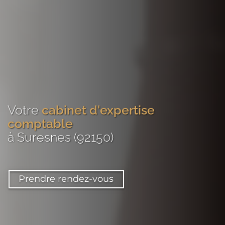
Votre
cabinet d'expertise
comptable
à Suresnes (92150)
Prendre rendez-vous