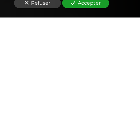
Refuser
Accepter
Comptabilité
Tenue et révision des comptes
Outils mobiles et web (application, factures,
notes de frais, devis)
Signature électronique
Fiscalité
Déclarations fiscales (IS, IR, TVA, CFE… )