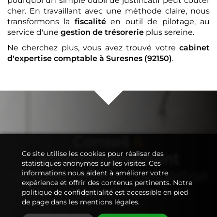
pourquoi un simple oubli de justificatif peut coûter
cher. En travaillant avec une méthode claire, nous
transformons la
fiscalité
en outil de pilotage, au
service d'une
gestion de trésorerie
plus sereine.
Ne cherchez plus, vous avez trouvé votre
cabinet
d'expertise comptable
à Suresnes (92150)
.
Conseil
&
Ce site utilise les cookies pour réaliser des
Accompagnement
statistiques anonymes sur les visites. Ces
de votre
cabinet d'expertise
informations nous aident à améliorer votre
expérience et offrir des contenus pertinents. Notre
comptable
politique de confidentialité est accessible en pied
de page dans les mentions légales.