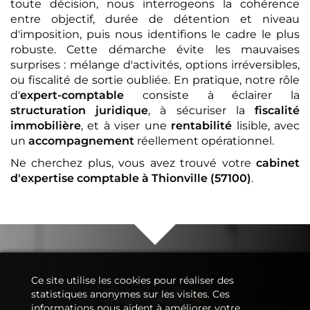
toute décision, nous interrogeons la cohérence
entre objectif, durée de détention et niveau
d'imposition, puis nous identifions le cadre le plus
robuste. Cette démarche évite les mauvaises
surprises : mélange d'activités, options irréversibles,
ou fiscalité de sortie oubliée. En pratique, notre rôle
d'
expert-comptable
consiste à éclairer la
structuration juridique
, à sécuriser la
fiscalité
immobilière
, et à viser une
rentabilité
lisible, avec
un
accompagnement
réellement opérationnel.
Ne cherchez plus, vous avez trouvé votre
cabinet
d'expertise comptable
à Thionville (57100)
.
Ce site utilise les cookies pour réaliser des
Conseil
&
statistiques anonymes sur les visites. Ces
informations nous aident à améliorer votre