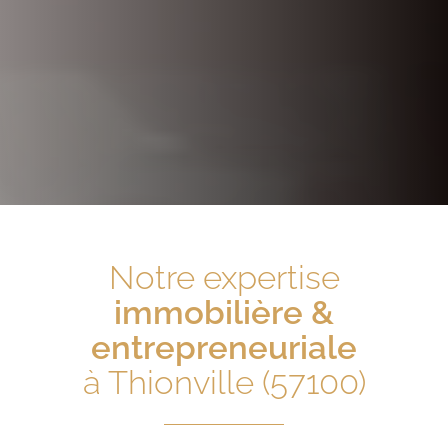
Notre expertise
immobilière &
entrepreneuriale
à Thionville (57100)