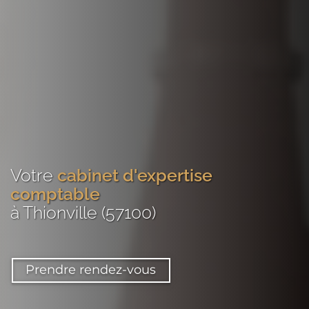
Votre
cabinet d'expertise
comptable
à Thionville (57100)
Prendre rendez-vous