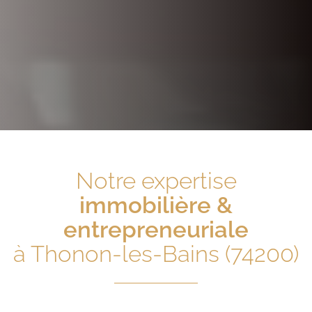
Notre expertise
immobilière &
entrepreneuriale
à Thonon-les-Bains (74200)