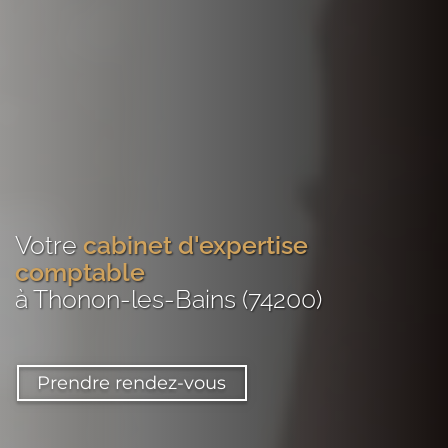
Votre
cabinet d'expertise
comptable
à Thonon-les-Bains (74200)
Prendre rendez-vous