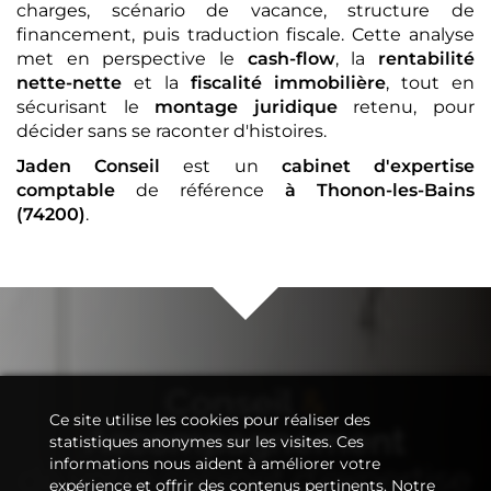
charges, scénario de vacance, structure de
financement, puis traduction fiscale. Cette analyse
met en perspective le
cash-flow
, la
rentabilité
nette-nette
et la
fiscalité immobilière
, tout en
sécurisant le
montage juridique
retenu, pour
décider sans se raconter d'histoires.
Jaden Conseil
est un
cabinet d'expertise
comptable
de référence
à Thonon-les-Bains
(74200)
.
Conseil
&
Ce site utilise les cookies pour réaliser des
Accompagnement
statistiques anonymes sur les visites. Ces
informations nous aident à améliorer votre
de votre
cabinet d'expertise
expérience et offrir des contenus pertinents. Notre