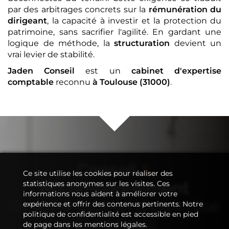
par des arbitrages concrets sur la
rémunération du
dirigeant
, la capacité à investir et la protection du
patrimoine, sans sacrifier l'agilité. En gardant une
logique de méthode, la
structuration
devient un
vrai levier de stabilité.
Jaden Conseil
est un
cabinet d'expertise
comptable
reconnu
à Toulouse (31000)
.
Conseil
&
Ce site utilise les cookies pour réaliser des
Accompagnement
statistiques anonymes sur les visites. Ces
informations nous aident à améliorer votre
de votre
cabinet d'expertise
expérience et offrir des contenus pertinents. Notre
politique de confidentialité est accessible en pied
comptable
de page dans les mentions légales.