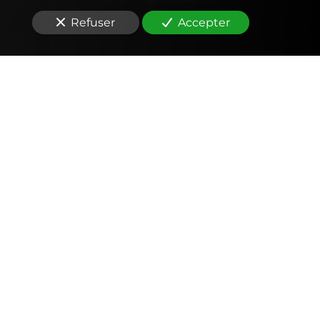
Refuser
Accepter
Comptabilité
Tenue et révision des comptes
Outils mobiles et web (application, factures,
notes de frais, devis)
Signature électronique
Fiscalité