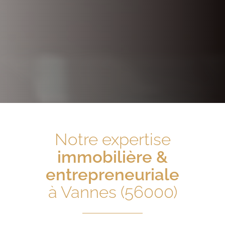
Notre expertise
immobilière &
entrepreneuriale
à Vannes (56000)