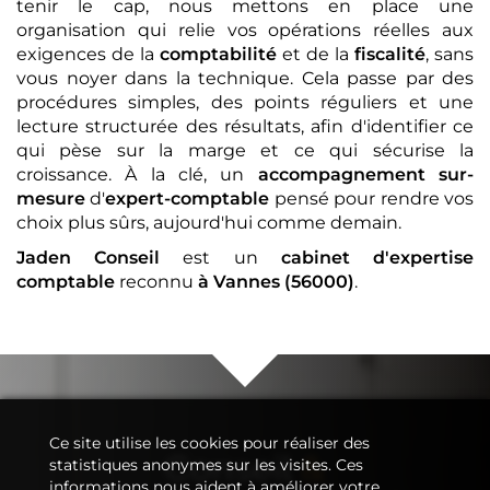
tenir le cap, nous mettons en place une
organisation qui relie vos opérations réelles aux
exigences de la
comptabilité
et de la
fiscalité
, sans
vous noyer dans la technique. Cela passe par des
procédures simples, des points réguliers et une
lecture structurée des résultats, afin d'identifier ce
qui pèse sur la marge et ce qui sécurise la
croissance. À la clé, un
accompagnement sur-
mesure
d'
expert-comptable
pensé pour rendre vos
choix plus sûrs, aujourd'hui comme demain.
Jaden Conseil
est un
cabinet d'expertise
comptable
reconnu
à Vannes (56000)
.
Ce site utilise les cookies pour réaliser des
Conseil
&
statistiques anonymes sur les visites. Ces
informations nous aident à améliorer votre