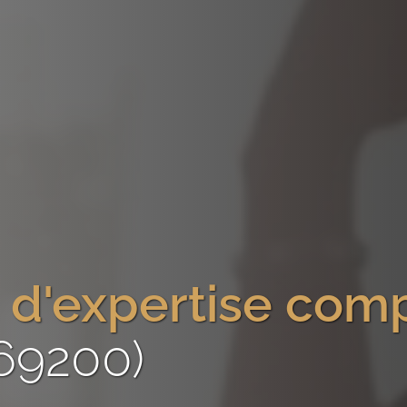
 d'expertise com
(69200)