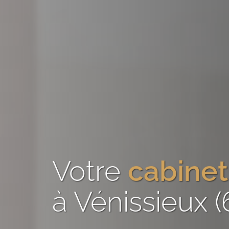
Votre
cabinet
à Vénissieux 