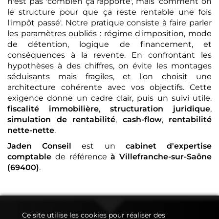
n'est pas 'combien ça rapporte', mais 'comment on
le structure pour que ça reste rentable une fois
l'impôt passé'. Notre pratique consiste à faire parler
les paramètres oubliés : régime d'imposition, mode
de détention, logique de financement, et
conséquences à la revente. En confrontant les
hypothèses à des chiffres, on évite les montages
séduisants mais fragiles, et l'on choisit une
architecture cohérente avec vos objectifs. Cette
exigence donne un cadre clair, puis un suivi utile.
fiscalité immobilière
,
structuration juridique
,
simulation de rentabilité
,
cash-flow
,
rentabilité
nette-nette
.
Jaden Conseil
est un
cabinet d'expertise
comptable
de référence
à Villefranche-sur-Saône
(69400)
.
Ce site utilise les cookies pour réaliser des