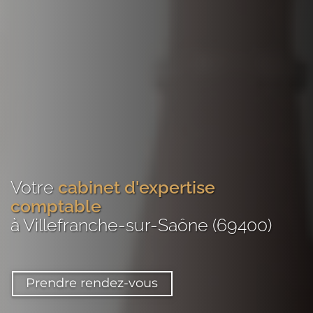
Votre
cabinet d'expertise
comptable
à Villefranche-sur-Saône (69400)
Prendre rendez-vous