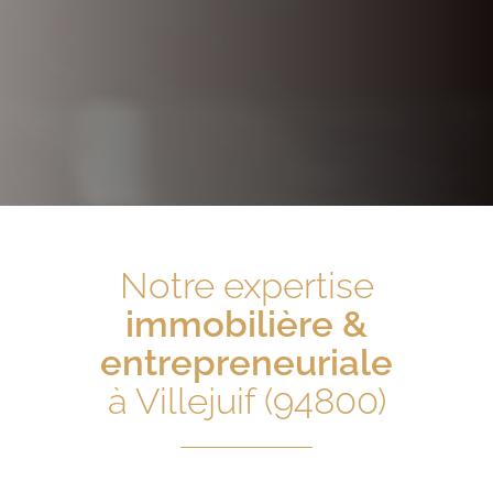
Notre expertise
immobilière &
entrepreneuriale
à Villejuif (94800)