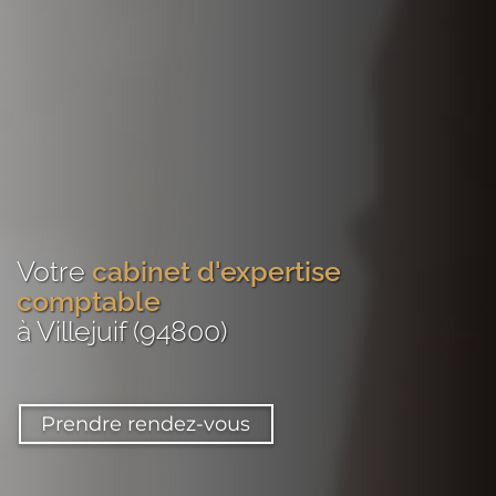
Votre
cabinet d'expertise
comptable
à Villejuif (94800)
Prendre rendez-vous