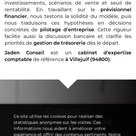
investissements, scénarios de vente et seuil de
rentabilité. En travaillant sur le
prévisionnel
financier
, nous testons la solidité du modèle, puis
nous traduisons ces hypothèses en décisions
concrètes de
pilotage d'entreprise
. Cette rigueur
facilite aussi la discussion bancaire et clarifie les
priorités de
gestion de trésorerie
dès le départ.
Jaden Conseil
est un
cabinet d'expertise
comptable
de référence
à Villejuif (94800)
.
Conseil
&
Ce site utilise les cookies pour réaliser des
Accompagnement
statistiques anonymes sur les visites. Ces
informations nous aident à améliorer votre
de votre
cabinet d'expertise
expérience et offrir des contenus pertinents. Notre