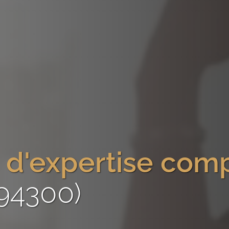
 d'expertise com
94300)